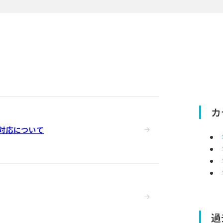
カ
対応について
過